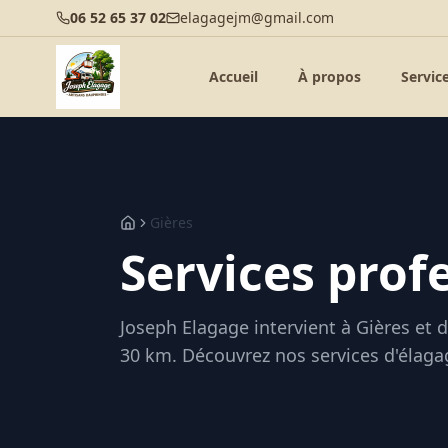
06 52 65 37 02
elagagejm@gmail.com
Accueil
À propos
Servic
Gières
Services prof
Joseph Elagage intervient à
Gières
et d
30 km. Découvrez nos services d'élagag