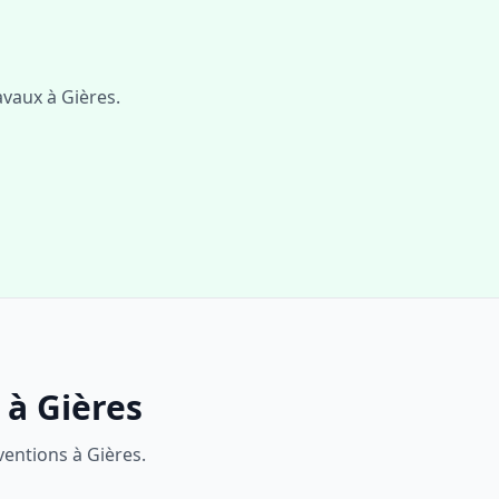
avaux à
Gières
.
s à
Gières
ventions à
Gières
.