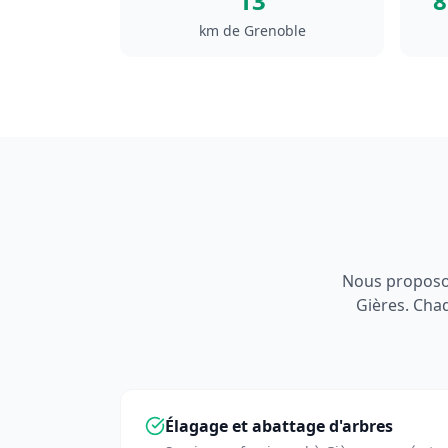
13
8
km de Grenoble
Nous proposon
Gières
. Cha
Élagage et abattage d'arbres