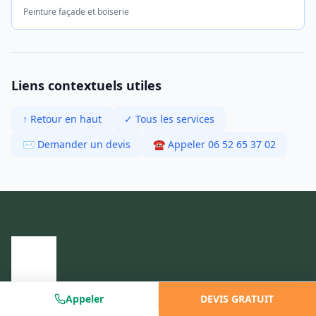
Peinture façade et boiserie
Liens contextuels utiles
↑ Retour en haut
✓ Tous les services
✉ Demander un devis
☎ Appeler 06 52 65 37 02
Appeler
DEVIS GRATUIT
Spécialiste pour élaguer à Meylan, jardinage, nettoyage de
toiture et peinture à Grenoble et dans un rayon de 30 km.